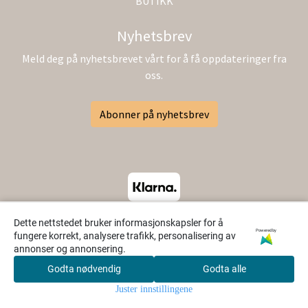
BUTIKK
Nyhetsbrev
Meld deg på nyhetsbrevet vårt for å få oppdateringer fra
oss.
Abonner på nyhetsbrev
Dette nettstedet bruker informasjonskapsler for å
Powered by
fungere korrekt, analysere trafikk, personalisering av
annonser og annonsering.
Godta nødvendig
Godta alle
0
Juster innstillingene
Hjem
Meny
Søk
Konto
Handlekurv