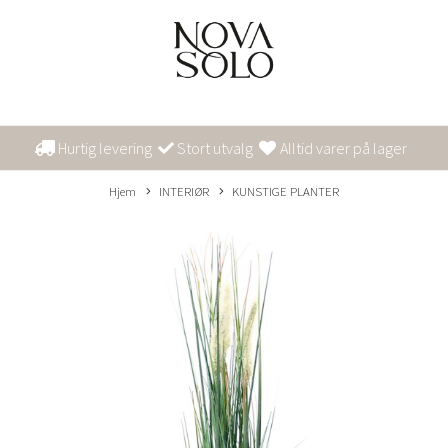
Hurtig levering
Stort utvalg
Alltid varer på lager
Hjem
INTERIØR
KUNSTIGE PLANTER