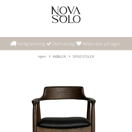
Hurtig levering
Stort utvalg
Alltid varer på lager
Hjem
MØBLER
SPISESTOLER