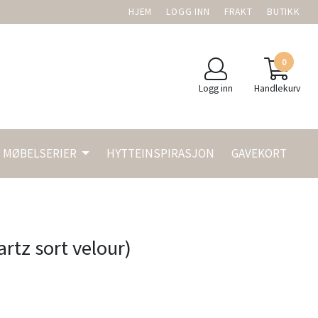
HJEM
LOGG INN
FRAKT
BUTIKK
0
Logg inn
Handlekurv
MØBELSERIER
HYTTEINSPIRASJON
GAVEKORT
rtz sort velour)