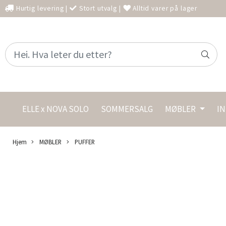
Hurtig levering
|
Stort utvalg
|
Alltid varer på lager
ELLE x NOVA SOLO
SOMMERSALG
MØBLER
I
Hjem
MØBLER
PUFFER