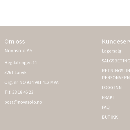
Om oss
Kundeser
Novasolo AS
Lagersalg
SALGSBETIN
Hegdalringen 11
RETNINGSLIN
3261 Larvik
PERSONVERN
Org. nr. NO 914 991 412 MVA
LOGG INN
Tlf:
33 18 46 23
FRAKT
post@novasolo.no
FAQ
BUTIKK