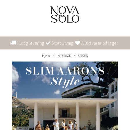
Hurtig levering
Stort utvalg
Alltid varer på lager
Hjem
INTERIØR
BØKER