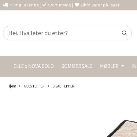
Hurtig levering
|
Stort utvalg
|
Alltid varer på lager
ELLE x NOVA SOLO
SOMMERSALG
MØBLER
I
Hjem
GULVTEPPER
SISAL TEPPER