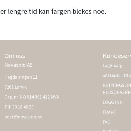
er lengre tid kan fargen blekes noe.
Om oss
Kundeser
Novasolo AS
Lagersalg
SALGSBETIN
Hegdalringen 11
RETNINGSLIN
3261 Larvik
PERSONVERN
Org. nr. NO 914 991 412 MVA
LOGG INN
Tlf:
33 18 46 23
FRAKT
post@novasolo.no
FAQ