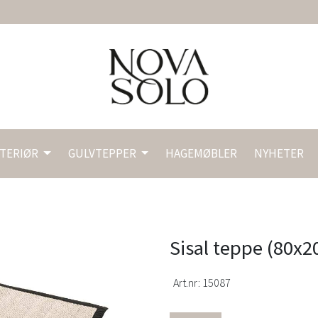
NTERIØR
GULVTEPPER
HAGEMØBLER
NYHETER
Sisal teppe (80x2
Art.nr:
15087