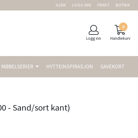
HJEM
LOGG INN
FRAKT
BUTIKK
0
Logg inn
Handlekurv
MØBELSERIER
HYTTEINSPIRASJON
GAVEKORT
00 - Sand/sort kant)