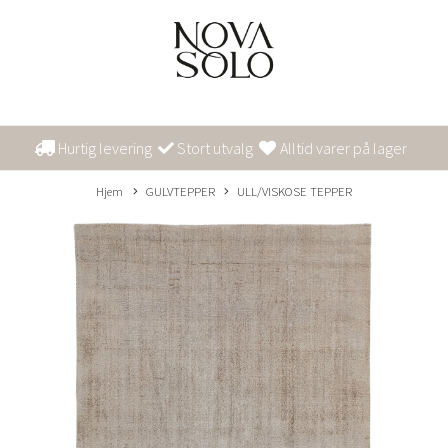
Hurtig levering
Stort utvalg
Alltid varer på lager
Hjem
GULVTEPPER
ULL/VISKOSE TEPPER