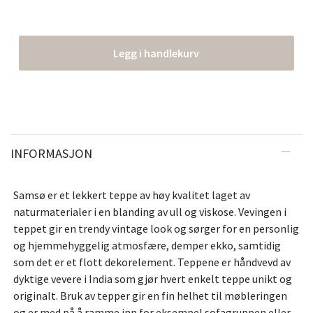
Legg i handlekurv
INFORMASJON
Samsø er et lekkert teppe av høy kvalitet laget av
naturmaterialer i en blanding av ull og viskose. Vevingen i
teppet gir en trendy vintage look og sørger for en personlig
og hjemmehyggelig atmosfære, demper ekko, samtidig
som det er et flott dekorelement. Teppene er håndvevd av
dyktige vevere i India som gjør hvert enkelt teppe unikt og
originalt. Bruk av tepper gir en fin helhet til møbleringen
og er med på å ramme inn for eksempel sofagruppen eller