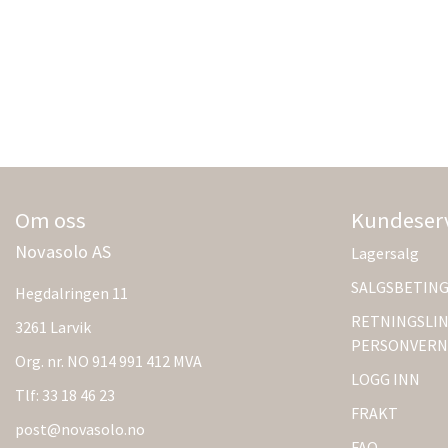
Om oss
Kundeser
Novasolo AS
Lagersalg
SALGSBETIN
Hegdalringen 11
RETNINGSLIN
3261 Larvik
PERSONVERN
Org. nr. NO 914 991 412 MVA
LOGG INN
Tlf:
33 18 46 23
FRAKT
post@novasolo.no
FAQ