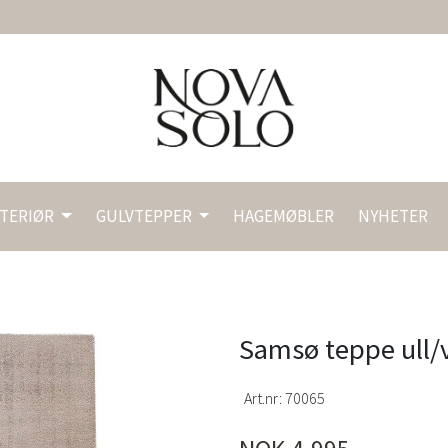
NTERIØR
GULVTEPPER
HAGEMØBLER
NYHETER
Samsø teppe ull/v
Art.nr:
70065