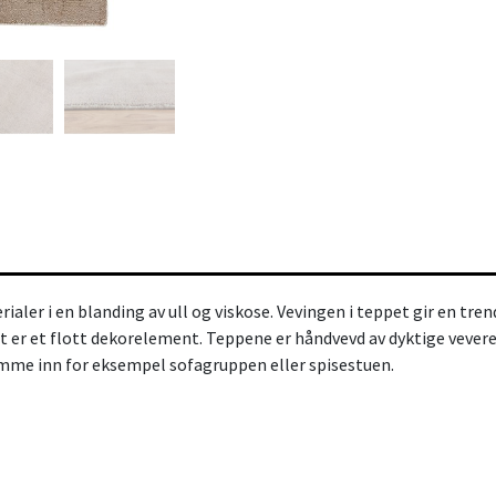
ialer i en blanding av ull og viskose. Vevingen i teppet gir en tre
 et flott dekorelement. Teppene er håndvevd av dyktige vevere i 
ramme inn for eksempel sofagruppen eller spisestuen.