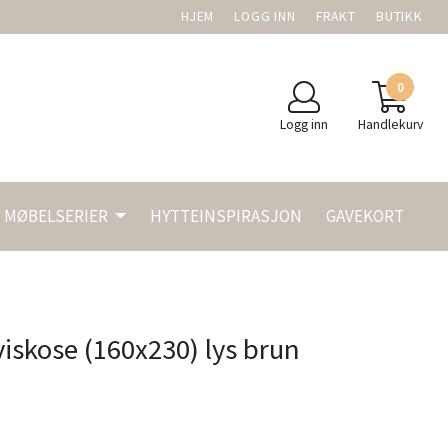
HJEM
LOGG INN
FRAKT
BUTIKK
0
Logg inn
Handlekurv
MØBELSERIER
HYTTEINSPIRASJON
GAVEKORT
iskose (160x230) lys brun