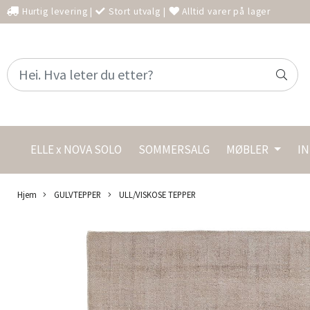
Hurtig levering
|
Stort utvalg
|
Alltid varer på lager
ELLE x NOVA SOLO
SOMMERSALG
MØBLER
I
Hjem
GULVTEPPER
ULL/VISKOSE TEPPER