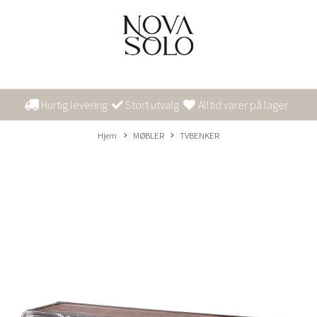
Hurtig levering
Stort utvalg
Alltid varer på lager
Hjem
MØBLER
TVBENKER