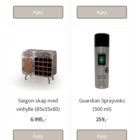
Kjøp
Kjøp
Saigon skap med
Guardian Sprayvoks
vinhylle (85x35x80)
(500 ml)
6.995,-
259,-
Kjøp
Kjøp