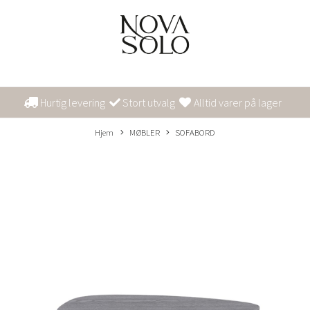
Hurtig levering
Stort utvalg
Alltid varer på lager
Hjem
MØBLER
SOFABORD