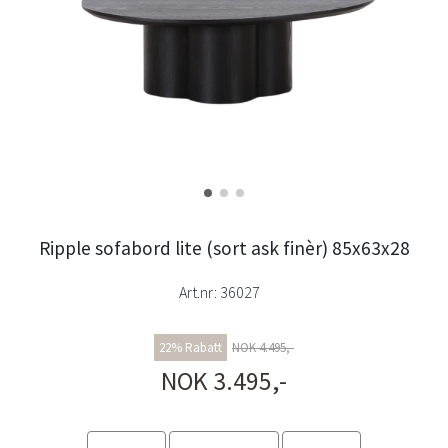
Ripple sofabord lite (sort ask finèr) 85x63x28
Art.nr:
36027
22% Rabatt
NOK 4.495,-
NOK 3.495,-