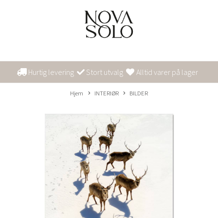
Hurtig levering
Stort utvalg
Alltid varer på lager
Hjem
INTERIØR
BILDER