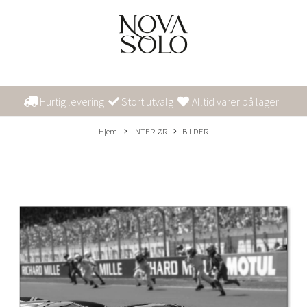
Hurtig levering
Stort utvalg
Alltid varer på lager
Hjem
INTERIØR
BILDER