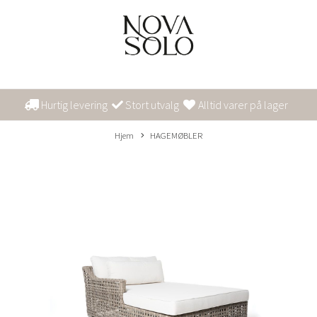
Hurtig levering
Stort utvalg
Alltid varer på lager
Hjem
HAGEMØBLER