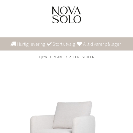
Hurtig levering
Stort utvalg
Alltid varer på lager
Hjem
MØBLER
LENESTOLER