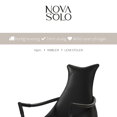
Hurtig levering
Stort utvalg
Alltid varer på lager
Hjem
MØBLER
LENESTOLER