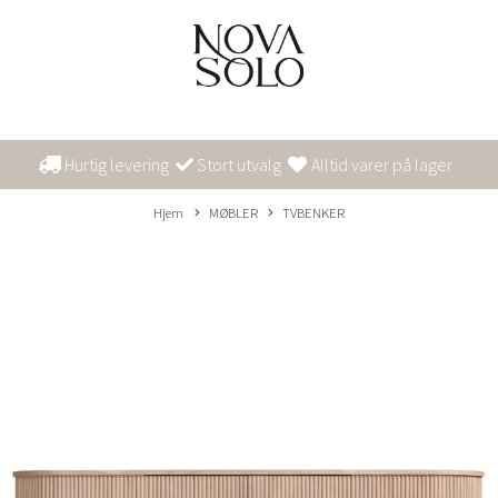
Hurtig levering
Stort utvalg
Alltid varer på lager
Hjem
MØBLER
TVBENKER