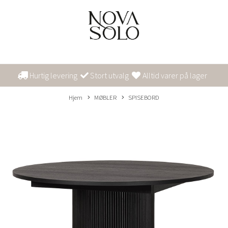
Hurtig levering
Stort utvalg
Alltid varer på lager
Hjem
MØBLER
SPISEBORD