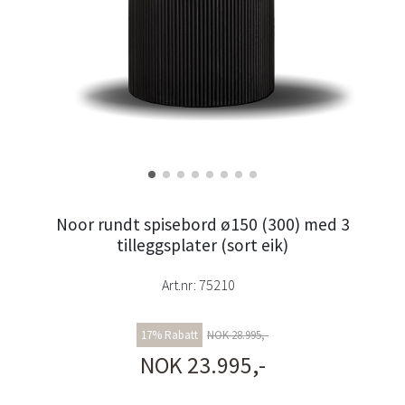
Noor rundt spisebord ø150 (300) med 3
tilleggsplater (sort eik)
Art.nr:
75210
17% Rabatt
NOK 28.995,-
NOK 23.995,-