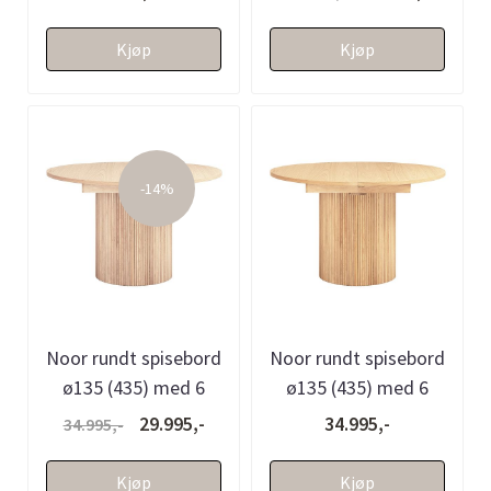
eik)
Kjøp
Kjøp
-14%
Noor rundt spisebord
Noor rundt spisebord
ø135 (435) med 6
ø135 (435) med 6
tilleggsplater
tilleggsplater (lys eik)
29.995,-
34.995,-
34.995,-
(hvitvasket eik)
Kjøp
Kjøp