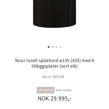
Noor rundt spisebord ø135 (435) med 6
tilleggsplater (sort eik)
Art.nr:
699244
14% Rabatt
NOK 34.995,-
NOK 29.995,-