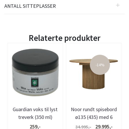
ANTALL SITTEPLASSER
Relaterte produkter
-14%
Guardian voks til lyst
Noor rundt spisebord
treverk (350 ml)
ø135 (435) med 6
tilleggsplater (gråoljet
259,-
29.995,-
34.995,-