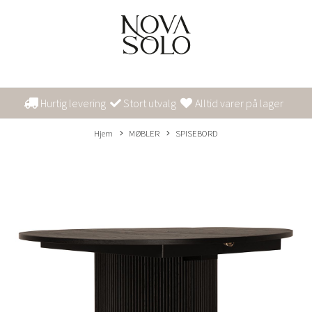
Hurtig levering
Stort utvalg
Alltid varer på lager
Hjem
MØBLER
SPISEBORD