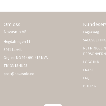
Om oss
Kundeser
Novasolo AS
Lagersalg
SALGSBETIN
Hegdalringen 11
RETNINGSLIN
3261 Larvik
PERSONVERN
Org. nr. NO 914 991 412 MVA
LOGG INN
Tlf:
33 18 46 23
FRAKT
post@novasolo.no
FAQ
BUTIKK