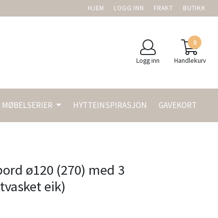
HJEM
LOGG INN
FRAKT
BUTIKK
0
Logg inn
Handlekurv
MØBELSERIER
HYTTEINSPIRASJON
GAVEKORT
bord ø120 (270) med 3
itvasket eik)