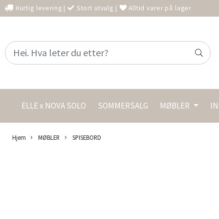
Hurtig levering
|
Stort utvalg
|
Alltid varer på lager
ELLE x NOVA SOLO
SOMMERSALG
MØBLER
I
Hjem
MØBLER
SPISEBORD