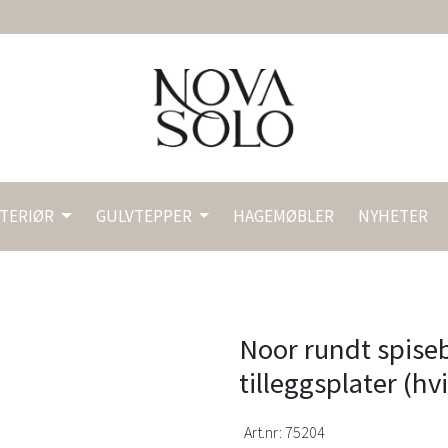
NTERIØR
GULVTEPPER
HAGEMØBLER
NYHETER
Noor rundt spise
tilleggsplater (hv
Art.nr:
75204