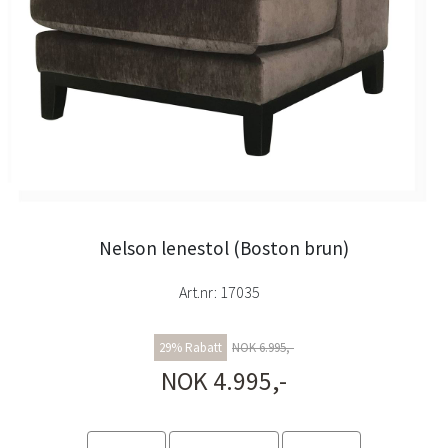
Nelson lenestol (Boston brun)
Art.nr:
17035
29% Rabatt
NOK 6.995,-
NOK 4.995,-