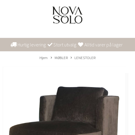
Hurtig levering
Stort utvalg
Alltid varer på lager
Hjem
MØBLER
LENESTOLER