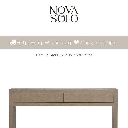
Hurtig levering
Stort utvalg
Alltid varer på lager
Hjem
MØBLER
KONSOLLBORD