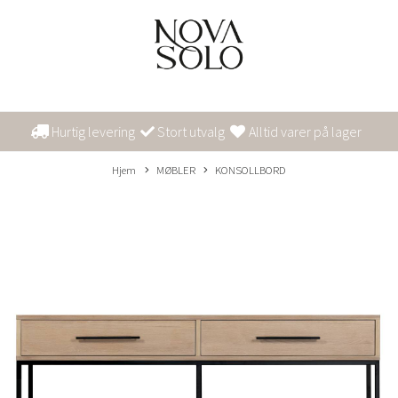
Hurtig levering
Stort utvalg
Alltid varer på lager
Hjem
MØBLER
KONSOLLBORD