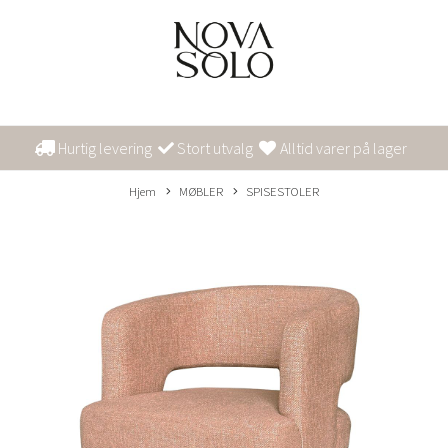
Hurtig levering
Stort utvalg
Alltid varer på lager
Hjem
MØBLER
SPISESTOLER