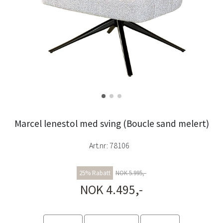
Marcel lenestol med sving (Boucle sand melert)
Art.nr:
78106
25% Rabatt
NOK 5.995,-
NOK 4.495,-