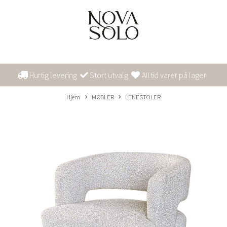
Hurtig levering
Stort utvalg
Alltid varer på lager
Hjem
MØBLER
LENESTOLER