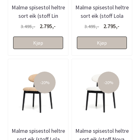
Malmø spisestol heltre
Malmø spisestol heltre
sort eik (stoff Lin
sort eik (stoff Lola
beige)
mørk brun melert)
2.795,-
2.795,-
3.495,-
3.495,-
Kjøp
Kjøp
-20%
-20%
Malmø spisestol heltre
Malmø spisestol heltre
sort eik (stoff Lola
sort eik (stoff Nova