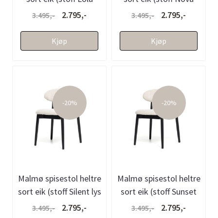
sennep)
offwhite)
2.795,-
2.795,-
3.495,-
3.495,-
Kjøp
Kjøp
-20%
-20%
Malmø spisestol heltre
Malmø spisestol heltre
sort eik (stoff Silent lys
sort eik (stoff Sunset
sand)
beige melert)
2.795,-
2.795,-
3.495,-
3.495,-