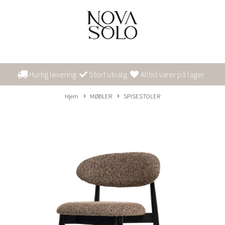
Hurtig levering
Stort utvalg
Alltid varer på lager
Hjem
MØBLER
SPISESTOLER