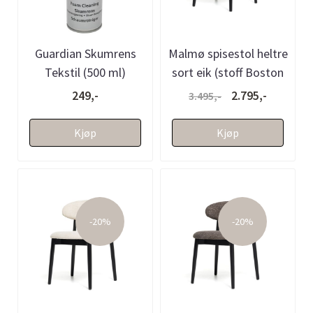
Guardian Skumrens
Malmø spisestol heltre
Tekstil (500 ml)
sort eik (stoff Boston
beige)
249,-
2.795,-
3.495,-
Kjøp
Kjøp
-20%
-20%