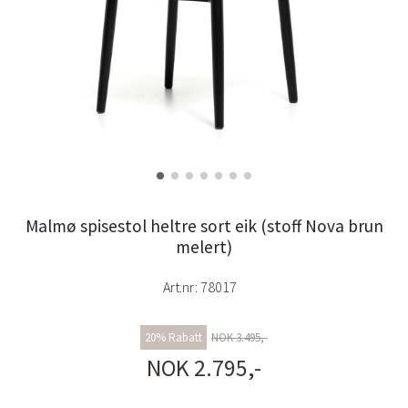
Malmø spisestol heltre sort eik (stoff Nova brun
melert)
Art.nr:
78017
20% Rabatt
NOK 3.495,-
NOK 2.795,-