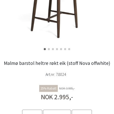
Malmø barstol heltre røkt eik (stoff Nova offwhite)
Art.nr:
78024
25% Rabatt
NOK 3.995,-
NOK 2.995,-