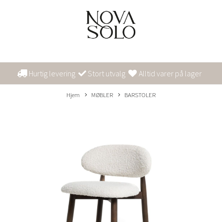
Hurtig levering
Stort utvalg
Alltid varer på lager
Hjem
MØBLER
BARSTOLER