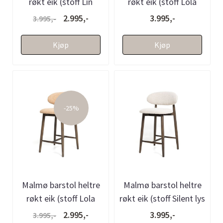
røkt eik (stoff Lin
røkt eik (stoff Lola
beige)
mørk brun melert)
2.995,-
3.995,-
3.995,-
Kjøp
Kjøp
-25%
Malmø barstol heltre
Malmø barstol heltre
røkt eik (stoff Lola
røkt eik (stoff Silent lys
sennep)
sand)
2.995,-
3.995,-
3.995,-