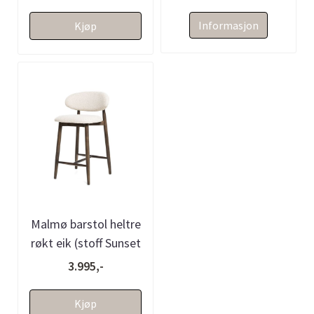
Informasjon
Kjøp
Malmø barstol heltre
røkt eik (stoff Sunset
beige melert)
3.995,-
Kjøp