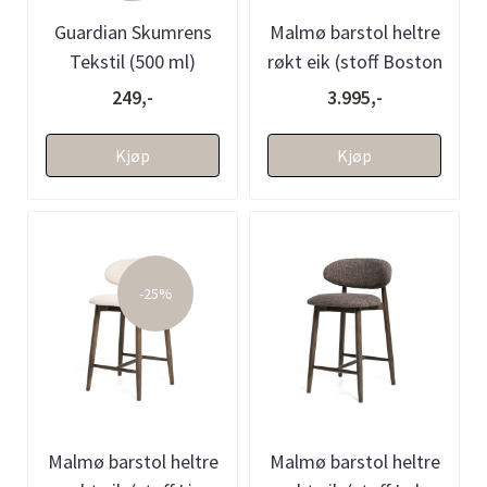
Guardian Skumrens
Malmø barstol heltre
Tekstil (500 ml)
røkt eik (stoff Boston
beige)
249,-
3.995,-
Kjøp
Kjøp
-25%
Malmø barstol heltre
Malmø barstol heltre