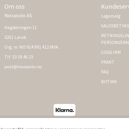
Om oss
Kundeser
Novasolo AS
Lagersalg
SALGSBETIN
Hegdalringen 11
RETNINGSLIN
3261 Larvik
PERSONVERN
Org. nr. NO 914 991 412 MVA
LOGG INN
Tlf:
33 18 46 23
FRAKT
post@novasolo.no
FAQ
BUTIKK