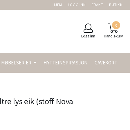
HJEM
LOGG INN
FRAKT
BUTIKK
0
Logg inn
Handlekurv
MØBELSERIER
HYTTEINSPIRASJON
GAVEKORT
re lys eik (stoff Nova