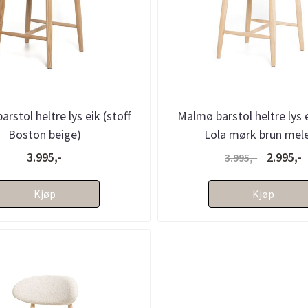
rstol heltre lys eik (stoff
Malmø barstol heltre lys e
Boston beige)
Lola mørk brun mele
3.995,-
2.995,-
3.995,-
Kjøp
Kjøp