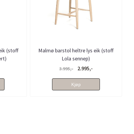
ik (stoff
Malmø barstol heltre lys eik (stoff
rt)
Lola sennep)
2.995,-
3.995,-
Kjøp