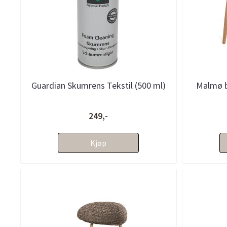
Guardian Skumrens Tekstil (500 ml)
Malmø ba
249,-
Kjøp