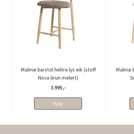
Malmø barstol heltre lys eik (stoff
Malmø ba
Nova brun melert)
S
3.995,-
Kjøp