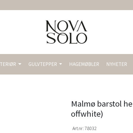
NTERIØR
GULVTEPPER
HAGEMØBLER
NYHETER
Malmø barstol helt
offwhite)
Art.nr:
78032