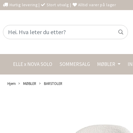
Hurtig levering
|
Stort utvalg
|
Alltid varer på lager
ELLE x NOVA SOLO
SOMMERSALG
MØBLER
I
Hjem
MØBLER
BARSTOLER