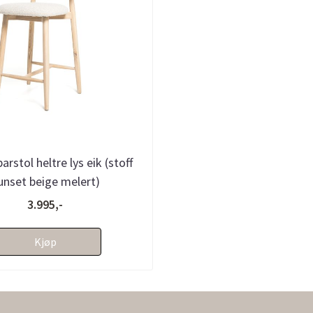
rstol heltre lys eik (stoff
unset beige melert)
3.995,-
Kjøp