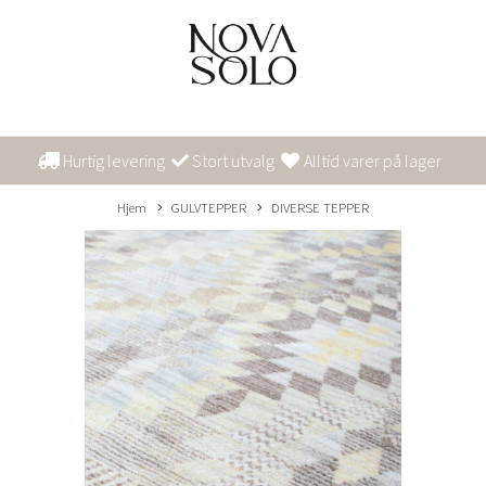
Hurtig levering
Stort utvalg
Alltid varer på lager
Hjem
GULVTEPPER
DIVERSE TEPPER