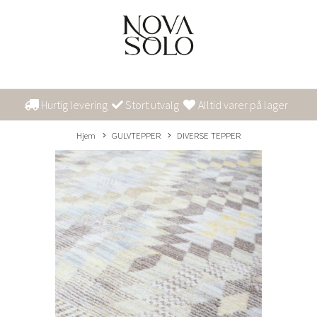
Hurtig levering
Stort utvalg
Alltid varer på lager
Hjem
GULVTEPPER
DIVERSE TEPPER