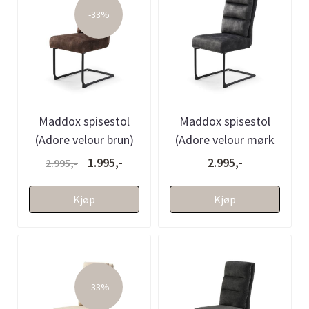
-33%
Maddox spisestol
Maddox spisestol
(Adore velour brun)
(Adore velour mørk
grå)
1.995,-
2.995,-
2.995,-
Kjøp
Kjøp
-33%