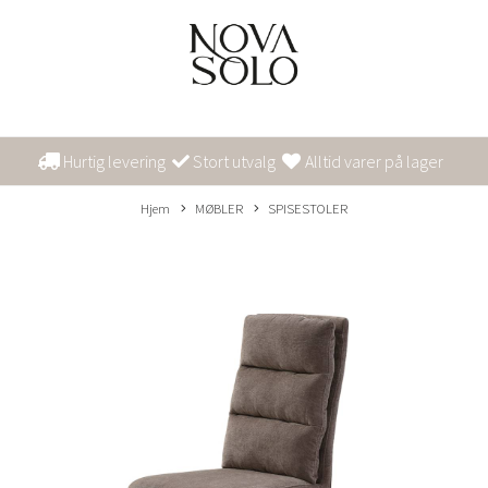
Hurtig levering
Stort utvalg
Alltid varer på lager
Hjem
MØBLER
SPISESTOLER