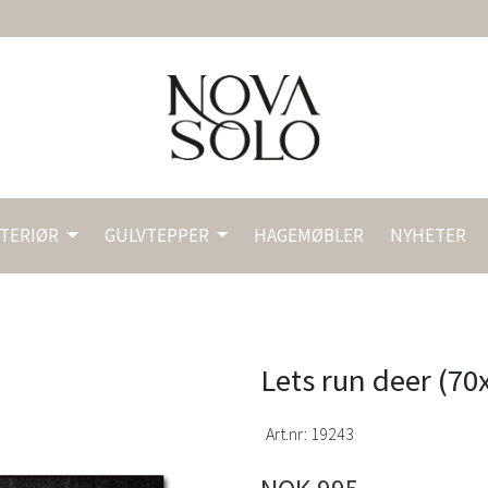
NTERIØR
GULVTEPPER
HAGEMØBLER
NYHETER
Lets run deer (70
Art.nr:
19243