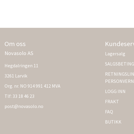
Om oss
Kundeser
Novasolo AS
Lagersalg
SALGSBETIN
Hegdalringen 11
RETNINGSLIN
3261 Larvik
PERSONVERN
Org. nr. NO 914 991 412 MVA
LOGG INN
Tlf:
33 18 46 23
FRAKT
post@novasolo.no
FAQ
BUTIKK