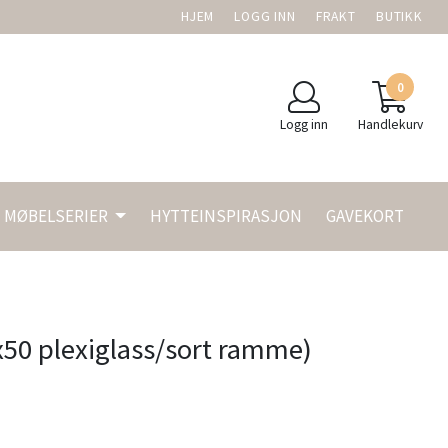
HJEM
LOGG INN
FRAKT
BUTIKK
0
Logg inn
Handlekurv
MØBELSERIER
HYTTEINSPIRASJON
GAVEKORT
x50 plexiglass/sort ramme)