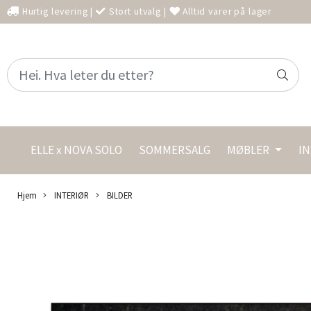
Hurtig levering
|
Stort utvalg
|
Alltid varer på lager
ELLE x NOVA SOLO
SOMMERSALG
MØBLER
I
Hjem
INTERIØR
BILDER