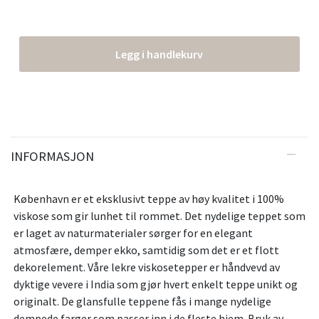
Legg i handlekurv
INFORMASJON
København er et eksklusivt teppe av høy kvalitet i 100%
viskose som gir lunhet til rommet. Det nydelige teppet som
er laget av naturmaterialer sørger for en elegant
atmosfære, demper ekko, samtidig som det er et flott
dekorelement. Våre lekre viskosetepper er håndvevd av
dyktige vevere i India som gjør hvert enkelt teppe unikt og
originalt. De glansfulle teppene fås i mange nydelige
dempede farger som passer inn i de fleste hjem. Bruk av