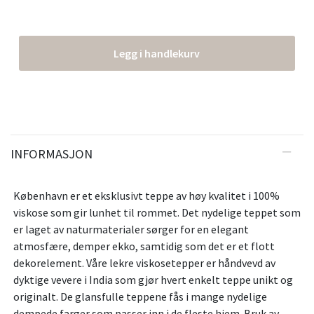
Legg i handlekurv
INFORMASJON
København er et eksklusivt teppe av høy kvalitet i 100%
viskose som gir lunhet til rommet. Det nydelige teppet som
er laget av naturmaterialer sørger for en elegant
atmosfære, demper ekko, samtidig som det er et flott
dekorelement. Våre lekre viskosetepper er håndvevd av
dyktige vevere i India som gjør hvert enkelt teppe unikt og
originalt. De glansfulle teppene fås i mange nydelige
dempede farger som passer inn i de fleste hjem. Bruk av