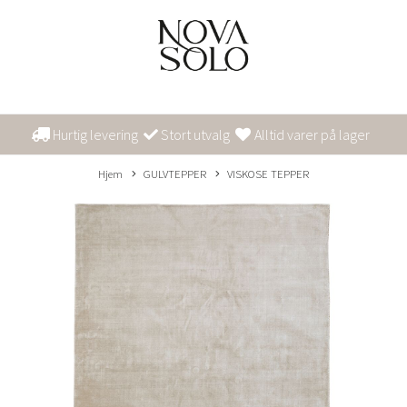
Hurtig levering
Stort utvalg
Alltid varer på lager
Hjem
GULVTEPPER
VISKOSE TEPPER