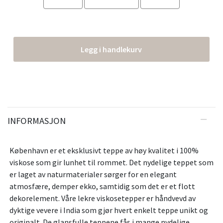
Legg i handlekurv
INFORMASJON
København er et eksklusivt teppe av høy kvalitet i 100%
viskose som gir lunhet til rommet. Det nydelige teppet som
er laget av naturmaterialer sørger for en elegant
atmosfære, demper ekko, samtidig som det er et flott
dekorelement. Våre lekre viskosetepper er håndvevd av
dyktige vevere i India som gjør hvert enkelt teppe unikt og
originalt. De glansfulle teppene fås i mange nydelige