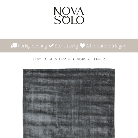
Hurtig levering
Stort utvalg
Alltid varer på lager
Hjem
GULVTEPPER
VISKOSE TEPPER