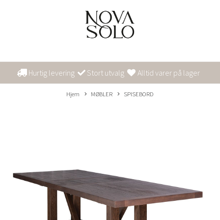
Hurtig levering
Stort utvalg
Alltid varer på lager
Hjem
MØBLER
SPISEBORD