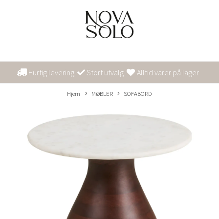
Hurtig levering
Stort utvalg
Alltid varer på lager
Hjem
MØBLER
SOFABORD