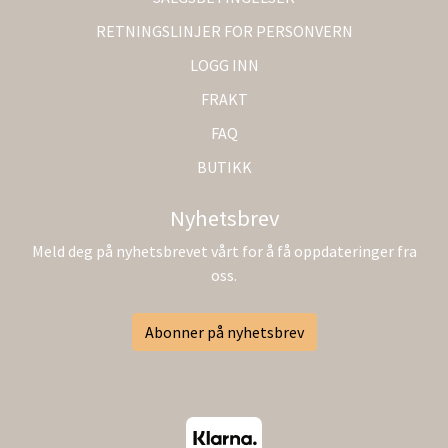
RETNINGSLINJER FOR PERSONVERN
LOGG INN
FRAKT
FAQ
BUTIKK
Nyhetsbrev
Meld deg på nyhetsbrevet vårt for å få oppdateringer fra
oss.
Abonner på nyhetsbrev