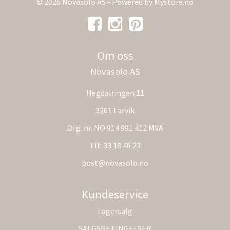
© 2026 Novasolo AS - Powered by
Mystore.no
Om oss
Novasolo AS
Hegdalringen 11
3261 Larvik
Org. nr. NO 914 991 412 MVA
Tlf:
33 18 46 23
post@novasolo.no
Kundeservice
Lagersalg
SALGSBETINGELSER