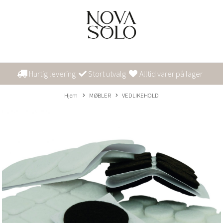
Hurtig levering
Stort utvalg
Alltid varer på lager
Hjem
MØBLER
VEDLIKEHOLD