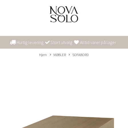
Hurtig levering
Stort utvalg
Alltid varer på lager
Hjem
MØBLER
SOFABORD