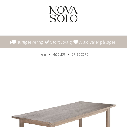
Hurtig levering
Stort utvalg
Alltid varer på lager
Hjem
MØBLER
SPISEBORD