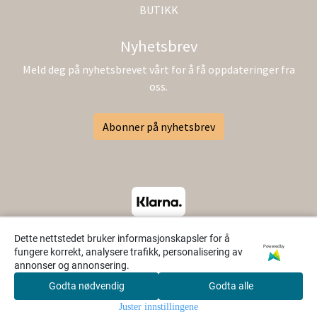
BUTIKK
Nyhetsbrev
Meld deg på nyhetsbrevet vårt for å få oppdateringer fra
oss.
Abonner på nyhetsbrev
Dette nettstedet bruker informasjonskapsler for å
Powered by
fungere korrekt, analysere trafikk, personalisering av
annonser og annonsering.
Godta nødvendig
Godta alle
0
Juster innstillingene
Hjem
Meny
Søk
Konto
Handlekurv