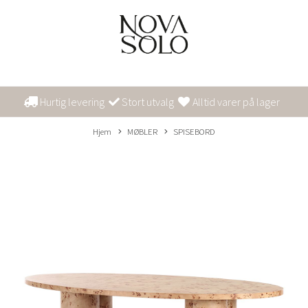
Hurtig levering
Stort utvalg
Alltid varer på lager
Hjem
MØBLER
SPISEBORD