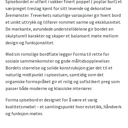
Spisebordet er utført i vakker finert poppel ( poplar burl) et
særpreget treslag kjent for sitt levende og dekorative
åremønster. Treverkets naturlige variasjoner gir hvert bord
et unikt uttrykk og tilfører rommet varme og eksklusivitet.
De markante, avrundede understelldelene gir bordet en
skulpturell karakter og skaper et balansert møte mellom
design og funksjonalitet.
Med sin romslige bordflate legger Forma til rette for
sosiale sammenkomster og gode måltidsopplevelser.
Bordets størrelse og solide konstruksjon gjør det til et
naturlig midtpunkt i spisestuen, samtidig som det
organiske formspråket gir et rolig og sofistikert preg som
passer både moderne og klassiske interiører.
Forma spisebord er designet for å være et varig
kvalitetsmøbel – et samlingspunkt hvor estetikk, håndverk
og funksjon møtes.