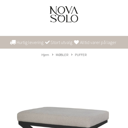
Hurtig levering
Stort utvalg
Alltid varer på lager
Hjem
MØBLER
PUFFER