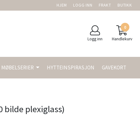
HJEM
LOGG INN
FRAKT
BUTIKK
0
Logg inn
Handlekurv
MØBELSERIER
HYTTEINSPIRASJON
GAVEKORT
 bilde plexiglass)