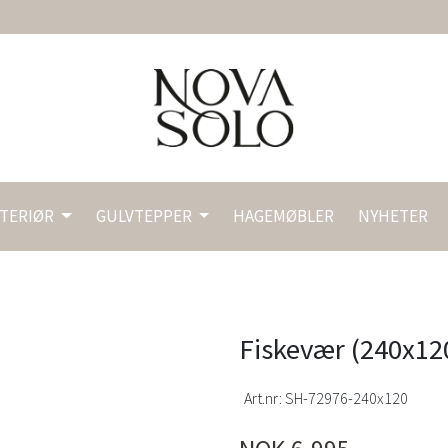
NTERIØR
GULVTEPPER
HAGEMØBLER
NYHETER
Fiskevær (240x120
Art.nr:
SH-72976-240x120