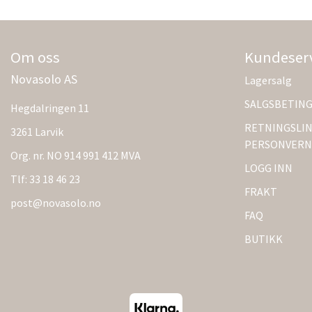
Om oss
Kundeser
Novasolo AS
Lagersalg
SALGSBETIN
Hegdalringen 11
RETNINGSLIN
3261 Larvik
PERSONVERN
Org. nr. NO 914 991 412 MVA
LOGG INN
Tlf:
33 18 46 23
FRAKT
post@novasolo.no
FAQ
BUTIKK