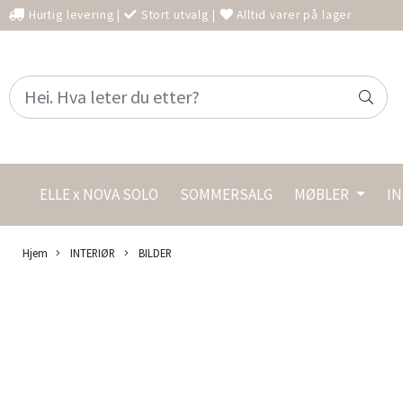
Hurtig levering
|
Stort utvalg
|
Alltid varer på lager
ELLE x NOVA SOLO
SOMMERSALG
MØBLER
I
Hjem
INTERIØR
BILDER