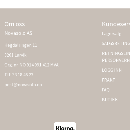
Om oss
Kundeser
Novasolo AS
Lagersalg
SALGSBETIN
Hegdalringen 11
RETNINGSLIN
3261 Larvik
PERSONVERN
Org. nr. NO 914 991 412 MVA
LOGG INN
Tlf:
33 18 46 23
FRAKT
post@novasolo.no
FAQ
BUTIKK