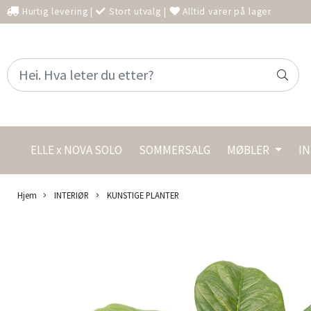
Hurtig levering
|
Stort utvalg
|
Alltid varer på lager
ELLE x NOVA SOLO
SOMMERSALG
MØBLER
I
Hjem
INTERIØR
KUNSTIGE PLANTER