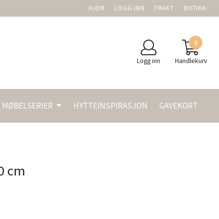
HJEM
LOGG INN
FRAKT
BUTIKK
0
Logg inn
Handlekurv
MØBELSERIER
HYTTEINSPIRASJON
GAVEKORT
40 cm