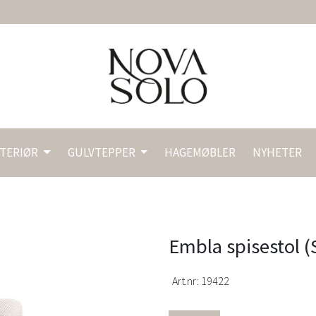
NTERIØR
GULVTEPPER
HAGEMØBLER
NYHETER
Embla spisestol (S
Art.nr:
19422