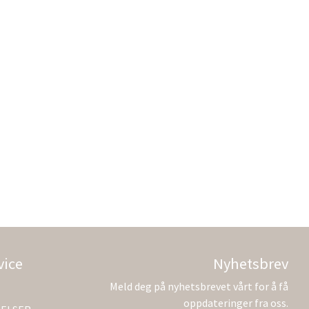
vice
Nyhetsbrev
Meld deg på nyhetsbrevet vårt for å få
oppdateringer fra oss.