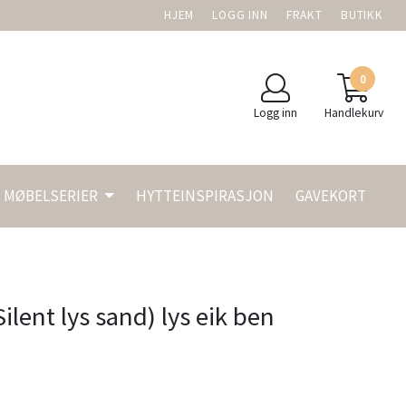
HJEM
LOGG INN
FRAKT
BUTIKK
0
Logg inn
Handlekurv
MØBELSERIER
HYTTEINSPIRASJON
GAVEKORT
ilent lys sand) lys eik ben