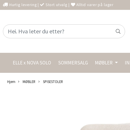
Hurtig levering
|
Stort utvalg
|
Alltid varer på lager
ELLE x NOVA SOLO
SOMMERSALG
MØBLER
I
Hjem
MØBLER
SPISESTOLER