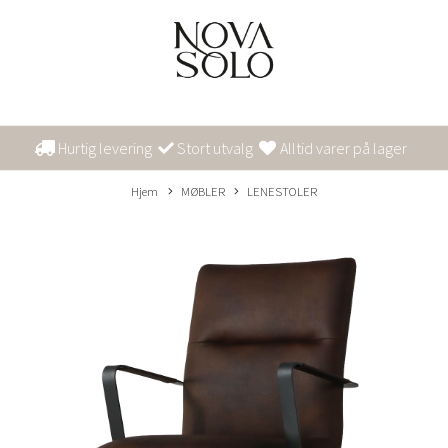
Hurtig levering
Stort utvalg
Alltid varer på lager
Hjem
MØBLER
LENESTOLER