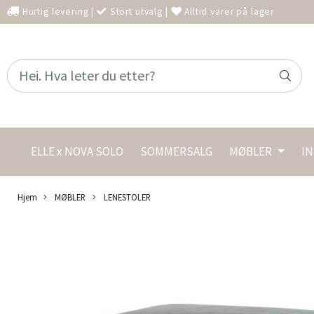
Hurtig levering
|
Stort utvalg
|
Alltid varer på lager
ELLE x NOVA SOLO
SOMMERSALG
MØBLER
I
Hjem
MØBLER
LENESTOLER