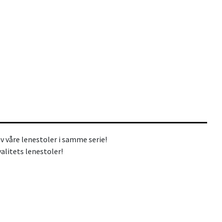
v våre lenestoler i samme serie!
valitets lenestoler!