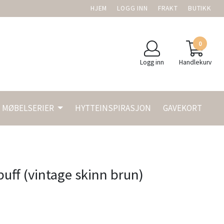
HJEM
LOGG INN
FRAKT
BUTIKK
0
Logg inn
Handlekurv
MØBELSERIER
HYTTEINSPIRASJON
GAVEKORT
puff (vintage skinn brun)