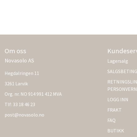
Om oss
Kundeser
Novasolo AS
Lagersalg
SALGSBETIN
Hegdalringen 11
RETNINGSLIN
3261 Larvik
PERSONVERN
Org. nr. NO 914 991 412 MVA
LOGG INN
Tlf:
33 18 46 23
FRAKT
post@novasolo.no
FAQ
BUTIKK