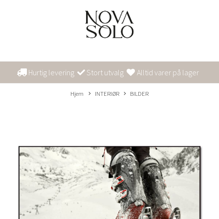
Hurtig levering
Stort utvalg
Alltid varer på lager
Hjem
INTERIØR
BILDER