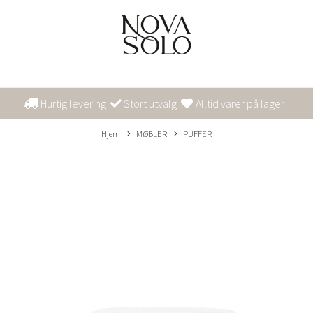
Hurtig levering
Stort utvalg
Alltid varer på lager
Hjem
MØBLER
PUFFER