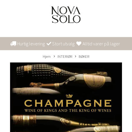
Hurtig levering
Stort utvalg
Alltid varer på lager
Hjem
INTERIØR
BØKER