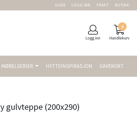
HJEM
LOGG INN
FRAKT
BUTIKK
0
Logg inn
Handlekurv
MØBELSERIER
HYTTEINSPIRASJON
GAVEKORT
ry gulvteppe (200x290)