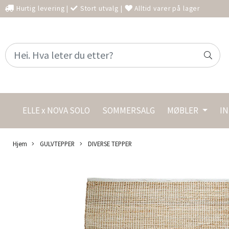
Hurtig levering
|
Stort utvalg
|
Alltid varer på lager
ELLE x NOVA SOLO
SOMMERSALG
MØBLER
I
Hjem
GULVTEPPER
DIVERSE TEPPER