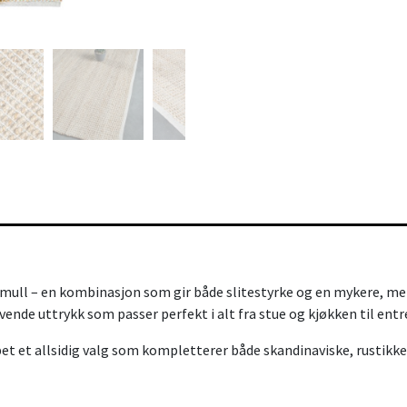
omull – en kombinasjon som gir både slitestyrke og en mykere, mer
evende uttrykk som passer perfekt i alt fra stue og kjøkken til en
et et allsidig valg som kompletterer både skandinaviske, rustikke