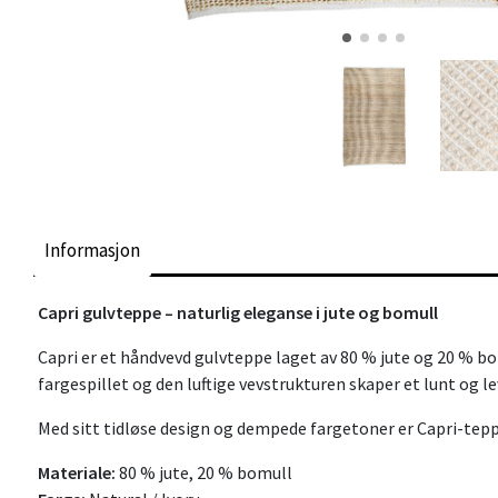
Informasjon
Capri gulvteppe – naturlig eleganse i jute og bomull
Capri er et håndvevd gulvteppe laget av 80 % jute og 20 % b
fargespillet og den luftige vevstrukturen skaper et lunt og l
Med sitt tidløse design og dempede fargetoner er Capri-tepp
Materiale:
80 % jute, 20 % bomull