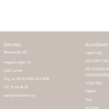
Om oss
Kundeser
Novasolo AS
Lagersalg
SALGSBETIN
Hegdalringen 11
RETNINGSLIN
3261 Larvik
PERSONVERN
Org. nr. NO 914 991 412 MVA
LOGG INN
Tlf:
33 18 46 23
FRAKT
post@novasolo.no
FAQ
BUTIKK