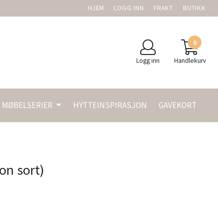
HJEM
LOGG INN
FRAKT
BUTIKK
0
Logg inn
Handlekurv
MØBELSERIER
HYTTEINSPIRASJON
GAVEKORT
on sort)