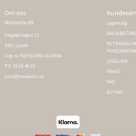
Om oss
Kundeser
Novasolo AS
Lagersalg
SALGSBETIN
Hegdalringen 11
RETNINGSLIN
3261 Larvik
PERSONVERN
Org. nr. NO 914 991 412 MVA
LOGG INN
Tlf:
33 18 46 23
FRAKT
post@novasolo.no
FAQ
BUTIKK