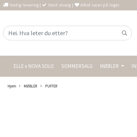
Hurtig levering
|
Stort utvalg
|
Alltid varer på lager
ELLE x NOVA SOLO
SOMMERSALG
MØBLER
I
Hjem
MØBLER
PUFFER